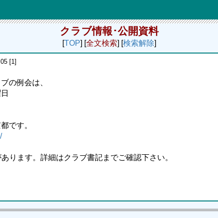
クラブ情報･公開資料
[
TOP
] [
全文検索
] [
検索解除
]
05 [1]
ラブの例会は、
曜日
京都です。
/
があります。詳細はクラブ書記までご確認下さい。