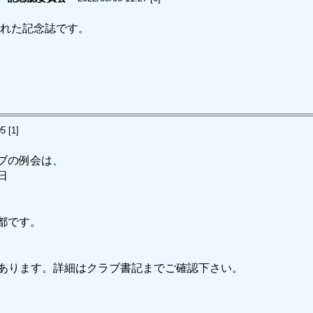
された記念誌です。
5 [1]
ブの例会は、
日
都です。
あります。詳細はクラブ書記までご確認下さい。