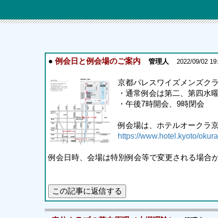
●
例会日と例会場のご案内
管理人
2022/09/02 19:
京都パレスワイズメンズク
・通常例会は第二、第四水
・午後7時開会、9時閉会
例会場は、ホテルオークラ
https://www.hotel.kyoto/okura
例会日時、会場は特別例会等で変更される場合
この記事に返信する