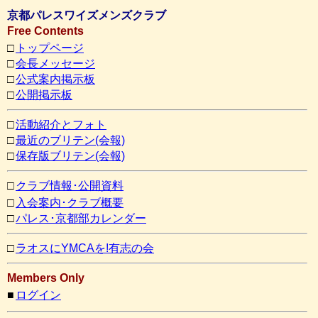
京都パレスワイズメンズクラブ
Free Contents
□
トップページ
□
会長メッセージ
□
公式案内掲示板
□
公開掲示板
□
活動紹介とフォト
□
最近のブリテン(会報)
□
保存版ブリテン(会報)
□
クラブ情報･公開資料
□
入会案内･クラブ概要
□
パレス･京都部カレンダー
□
ラオスにYMCAを!有志の会
Members Only
■
ログイン