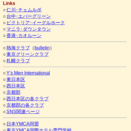
Links
○
仁川･チェムルポ
○
台中･エバーグリーン
○
ビクトリア･イーグルホーク
○
マニラ･ダウンタウン
○
香港･カオルーン
○
熱海クラブ
（
bulletin
）
○
東京グリーンクラブ
○
札幌クラブ
○
Y's Men International
○
東日本区
○
西日本区
○
京都部
○
西日本区の各クラブ
○
京都部の各クラブ
○
SNS関連ページ
○
日本YMCA同盟
○
東京YMCA国際ホテル専門学校